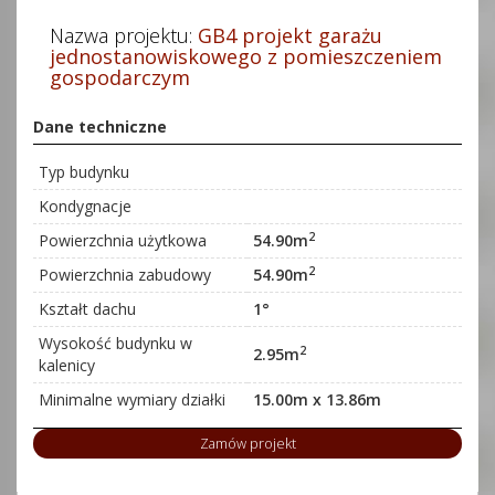
Nazwa projektu:
GB4 projekt garażu
jednostanowiskowego z pomieszczeniem
gospodarczym
Dane techniczne
Typ budynku
Kondygnacje
2
Powierzchnia użytkowa
54.90m
2
Powierzchnia zabudowy
54.90m
Kształt dachu
1°
Wysokość budynku w
2
2.95m
kalenicy
Minimalne wymiary działki
15.00m x 13.86m
Zamów projekt