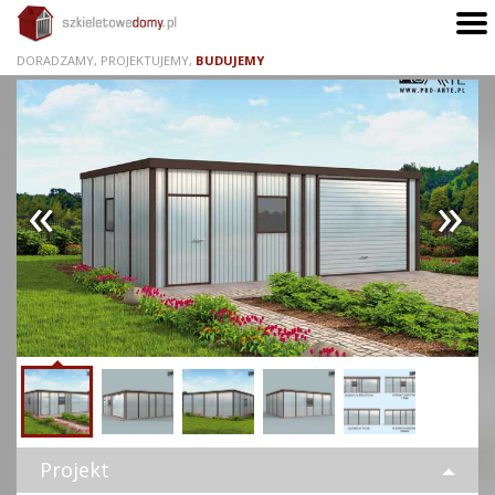
DORADZAMY, PROJEKTUJEMY,
BUDUJEMY
powrót
do poprzedniej strony
Projekt