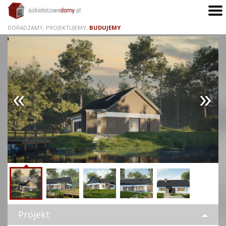
DORADZAMY, PROJEKTUJEMY,
BUDUJEMY
powrót
do poprzedniej strony
Projekt