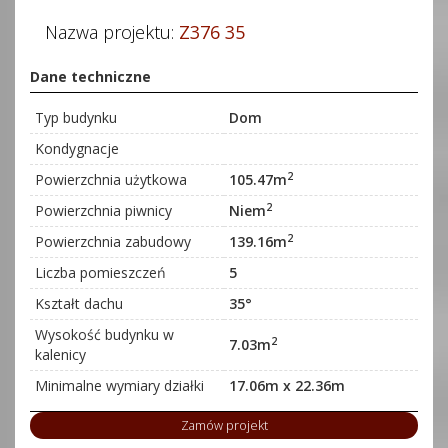
Nazwa projektu:
Z376 35
Dane techniczne
Typ budynku
Dom
Kondygnacje
2
Powierzchnia użytkowa
105.47m
2
Powierzchnia piwnicy
Niem
2
Powierzchnia zabudowy
139.16m
Liczba pomieszczeń
5
Kształt dachu
35°
Wysokość budynku w
2
7.03m
kalenicy
Minimalne wymiary działki
17.06m x 22.36m
Zamów projekt